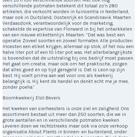
verschillende potmaten betekent dit totaal zo’n 280
artikelen, die verkocht worden in tuincentra in Nederland,
maar ook in Duitsland, Oostenrijk en Scandinavië. Maarten
Verdaasdonk, verantwoordelijk voor de marketing,
schakelde de expertise van Florward in bij het ontwikkelen
van een nieuwe etikettenlijn. Maarten: “Dat was best een
operatie. Zoveel soorten en zoveel formaten. Alle producten
moesten een etiket krijgen, allemaal op stok, of het nou een
halve liter pot of een 10 liter pot was. Het allerbelangrijkste
is bovendien dat de uitstraling bij ons bedrijf moet passen.
Het gaat om creatie, maar ook om het praktische, zorgen
dat alles goed en op tijd geregeld is. Dat is Leon op zijn
best. Hij voelt prima aan wat voor ons als kwekerij
belangrijk is. Hij kent de handel en denkt echt me je mee,
zonder poeha.”
Boomkwekerij Elst-Bevers
Het kweken van sierheesters is onze ziel en zaligheid. Ons
assortiment bestaat uit meer dan 250 soorten, die we in
grote aantallen en in verschillende potmaten kweken.
Leveren doen we rechtstreeks maar ook via onze verkoop
organisatie About Plants in binnen- en buitenland, onder